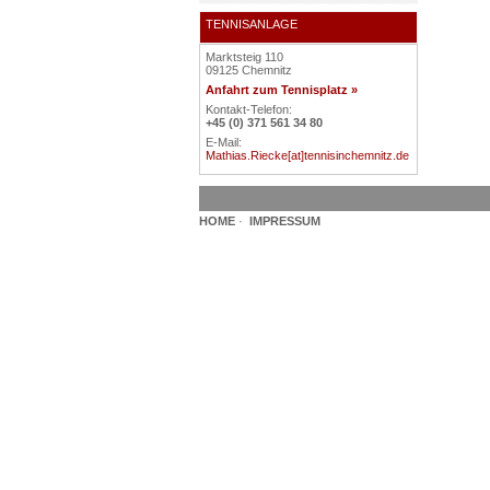
TENNISANLAGE
Marktsteig 110
09125 Chemnitz
Anfahrt zum Tennisplatz »
Kontakt-Telefon:
+45 (0) 371 561 34 80
E-Mail:
Mathias.Riecke[at]tennisinchemnitz.de
HOME
·
IMPRESSUM