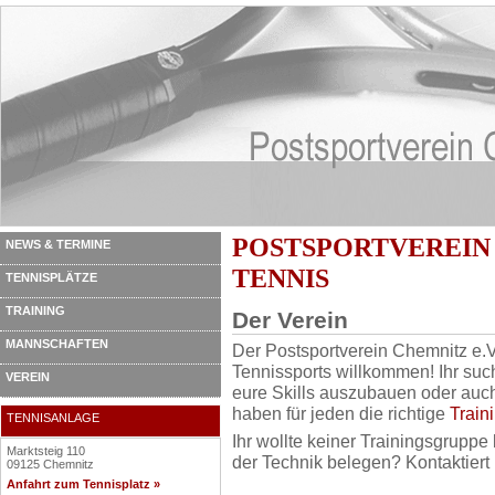
POSTSPORTVEREIN 
NEWS & TERMINE
TENNIS
TENNISPLÄTZE
TRAINING
Der Verein
MANNSCHAFTEN
Der Postsportverein Chemnitz e.V.
Tennissports willkommen! Ihr such
VEREIN
eure Skills auszubauen oder auch
haben für jeden die richtige
Train
TENNISANLAGE
Ihr wollte keiner Trainingsgruppe
Marktsteig 110
der Technik belegen? Kontaktiert
09125 Chemnitz
Anfahrt zum Tennisplatz »