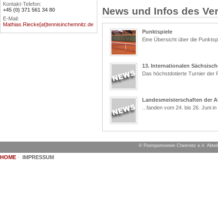
Kontakt-Telefon:
News und Infos des Ver
+45 (0) 371 561 34 80
E-Mail:
Mathias.Riecke[at]tennisinchemnitz.de
Punktspiele
Eine Übersicht über die Punktsp
13. Internationalen Sächsisc
Das höchstdotierte Turnier der R
Landesmeisterschaften der A
...fanden vom 24. bis 26. Juni i
Noch mehr Neuigkeiten
Alles Wissenwerte findet ihr z
© Postsportverein Chemnitz e.V. Abte
HOME
·
IMPRESSUM
Ende Sommer-Saison 2011
In Kürze endet die diesjährige